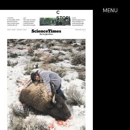
MODO
MENU
C
STORI
ES